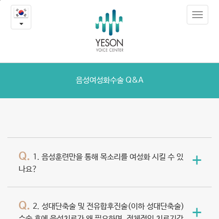
음
본
Toggle
문
성
navigat
내
용
여
바
로
성
가
화
기
음성여성화수술 Q&A
수
술
Q&A
Q.
+
1. 음성훈련만을 통해 목소리를 여성화 시킬 수 있
나요?
Q.
2. 성대단축술 및 전유합후진술(이하 성대단축술)
+
수술 후에 음성치료가 왜 필요하며, 전체적인 치료기간