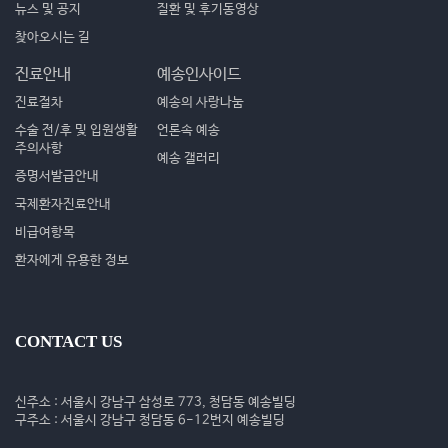
뉴스 및 공지
질환 및 후기동영상
찾아오시는 길
진료안내
예송인사이드
진료절차
예송의 사랑나눔
수술 전/후 및 입원생활
언론속 예송
주의사항
예송 갤러리
증명서발급안내
국제환자진료안내
비급여항목
환자에게 유용한 정보
CONTACT US
신주소 : 서울시 강남구 삼성로 773, 청담동 예송빌딩
구주소 : 서울시 강남구 청담동 6-12번지 예송빌딩