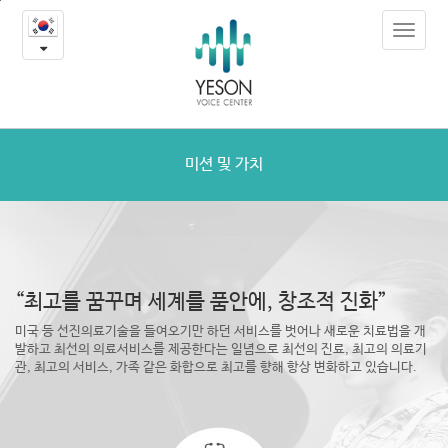
미
본
Toggle
문
션
navigat
내
용
및
바
로
가
가
치
기
미션 및 가치
“최고를 꿈꾸며 세계를 품안에, 창조적 진화”
미국 등 선진의료기술을 들여오기만 하던 서비스를 벗어나 새로운 치료법을 개
발하고
최선의 의료서비스를 제공한다는 일념으로 최선의 진료, 최고의 의료기
관, 최고의 서비스, 가족 같은 화합으로 최고를 향해 항상 변화하고 있습니다.