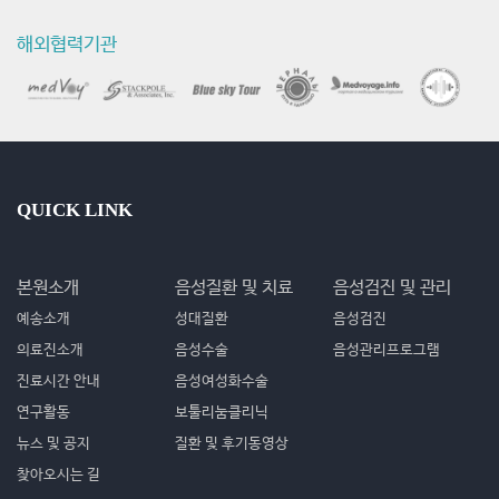
해외협력기관
QUICK LINK
본원소개
음성질환 및 치료
음성검진 및 관리
예송소개
성대질환
음성검진
의료진소개
음성수술
음성관리프로그램
진료시간 안내
음성여성화수술
연구활동
보툴리눔클리닉
뉴스 및 공지
질환 및 후기동영상
찾아오시는 길