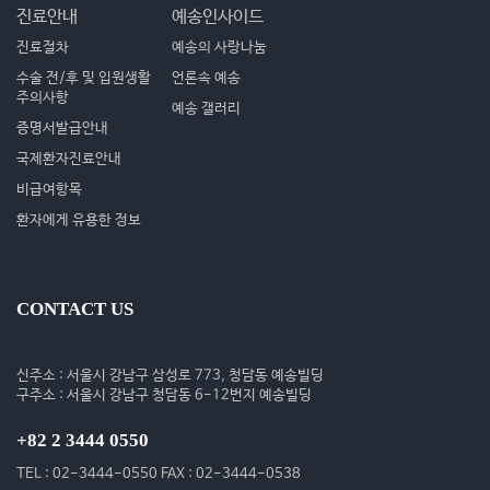
진료안내
예송인사이드
진료절차
예송의 사랑나눔
수술 전/후 및 입원생활
언론속 예송
주의사항
예송 갤러리
증명서발급안내
국제환자진료안내
비급여항목
환자에게 유용한 정보
CONTACT US
신주소 : 서울시 강남구 삼성로 773, 청담동 예송빌딩
구주소 : 서울시 강남구 청담동 6-12번지 예송빌딩
+82 2 3444 0550
TEL : 02-3444-0550 FAX : 02-3444-0538