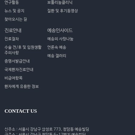
연구활동
보툴리눔클리닉
뉴스 및 공지
질환 및 후기동영상
찾아오시는 길
진료안내
예송인사이드
진료절차
예송의 사랑나눔
수술 전/후 및 입원생활
언론속 예송
주의사항
예송 갤러리
증명서발급안내
국제환자진료안내
비급여항목
환자에게 유용한 정보
CONTACT US
신주소 : 서울시 강남구 삼성로 773, 청담동 예송빌딩
구주소 : 서울시 강남구 청담동 6-12번지 예송빌딩