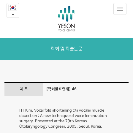
46
본
Toggle
문
-
navigat
내
용
학
바
로
회
가
및
기
학회 및 학술논문
학
술
논
제 목
[학회발표연재] 46
문
HT Kim. Vocal fold shortening c/s vocalis muscle
dissection : A new technique of voice feminization
surgery. Presented at the 79th Korean
Otolaryngology Congress, 2005, Seoul, Korea.