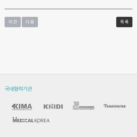
이 전
다 음
목 록
국내협력기관