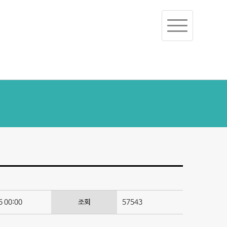
Toggle
navigation
 00:00
조회
57543