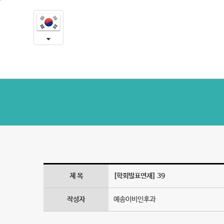
39
본
문
-
내
용
학
바
로
회
가
및
기
학
술
논
문
제 목
[학회발표연재] 39
작성자
예송이비인후과