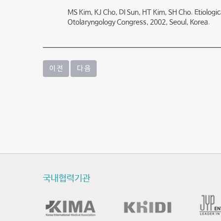
MS Kim, KJ Cho, DI Sun, HT Kim, SH Cho. Etiologic
Otolaryngology Congress, 2002, Seoul, Korea.
이 전
다 음
국내협력기관