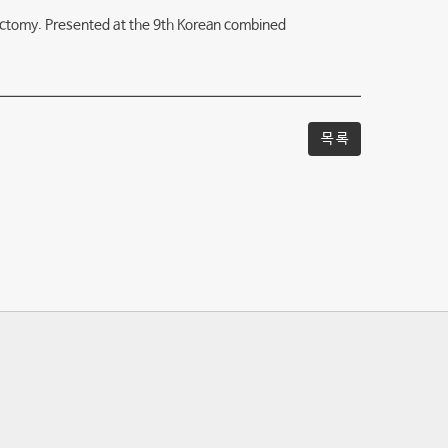
ngectomy. Presented at the 9th Korean combined
목 록