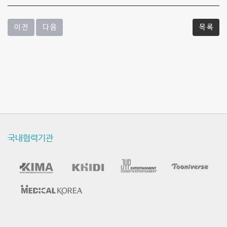
이 전
다 음
목 록
국내협력기관