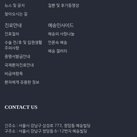
뉴스 및 공지
질환 및 후기동영상
찾아오시는 길
진료안내
예송인사이드
진료절차
예송의 사랑나눔
수술 전/후 및 입원생활
언론속 예송
주의사항
예송 갤러리
증명서발급안내
국제환자진료안내
비급여항목
환자에게 유용한 정보
CONTACT US
신주소 : 서울시 강남구 삼성로 773, 청담동 예송빌딩
구주소 : 서울시 강남구 청담동 6-12번지 예송빌딩