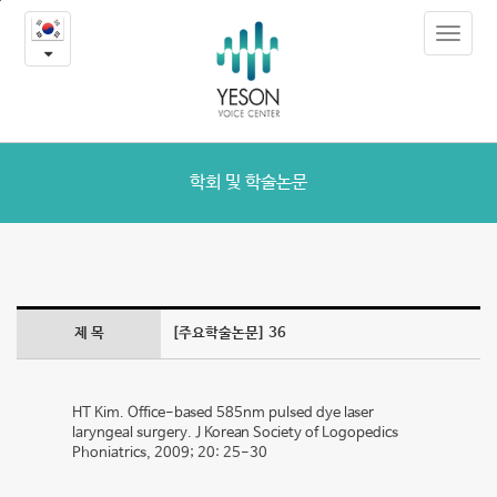
36
본
Toggle
문
-
navigat
내
용
학
바
로
회
가
및
기
학회 및 학술논문
학
술
논
제 목
[주요학술논문] 36
문
HT Kim. Office-based 585nm pulsed dye laser
laryngeal surgery. J Korean Society of Logopedics
Phoniatrics, 2009; 20: 25-30