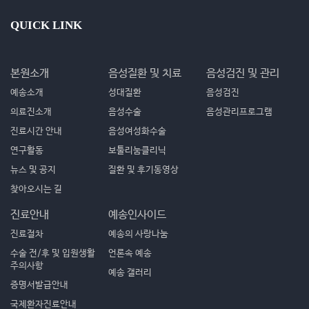
QUICK LINK
본원소개
음성질환 및 치료
음성검진 및 관리
예송소개
성대질환
음성검진
의료진소개
음성수술
음성관리프로그램
진료시간 안내
음성여성화수술
연구활동
보툴리눔클리닉
뉴스 및 공지
질환 및 후기동영상
찾아오시는 길
진료안내
예송인사이드
진료절차
예송의 사랑나눔
수술 전/후 및 입원생활
언론속 예송
주의사항
예송 갤러리
증명서발급안내
국제환자진료안내