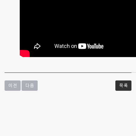
-
쉰
목
소
리
가
난
다
이 전
다 음
목 록
면?
-
질