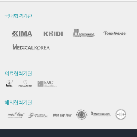
환
및
국내협력기관
수
술
동
영
상
의료협력기관
해외협력기관