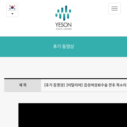
[이
본
Toggle
문
탈
navigat
내
용
리
바
로
아]
가
음
기
후기 동영상
성
여
성
제 목
[후기 동영상] [이탈리아] 음성여성화수술 전후 목소리
화
수
술
전