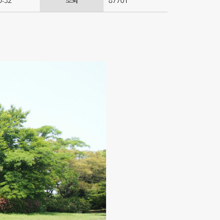
0:32
조회
87701