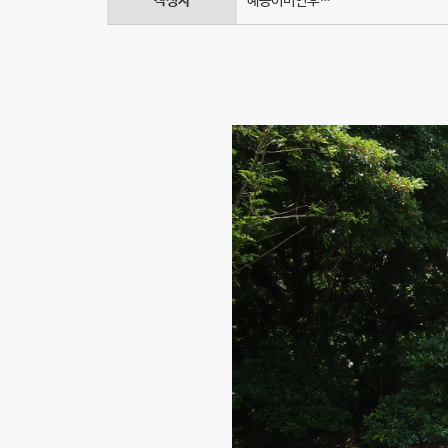
작성자
예송이비인후…
워
크
샵
-
예
송
갤
러
리