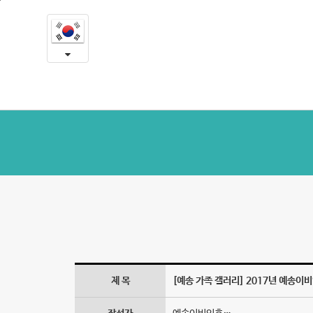
2017
본
문
년
내
용
예
바
로
송
가
이
기
비
인
후
과
제
주
제 목
[예송 가족 갤러리] 2017년 예송이
도