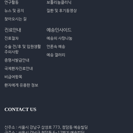
연구활동
보툴리눔클리닉
뉴스 및 공지
질환 및 후기동영상
찾아오시는 길
진료안내
예송인사이드
진료절차
예송의 사랑나눔
수술 전/후 및 입원생활
언론속 예송
주의사항
예송 갤러리
증명서발급안내
국제환자진료안내
비급여항목
환자에게 유용한 정보
CONTACT US
신주소 : 서울시 강남구 삼성로 773, 청담동 예송빌딩
구주소 : 서울시 강남구 청담동 6-12번지 예송빌딩