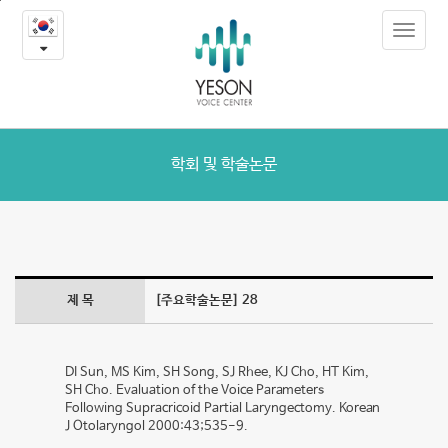
28
본
Toggle
문
-
navigat
내
용
학
바
로
회
가
및
기
학회 및 학술논문
학
술
논
제 목
[주요학술논문] 28
문
DI Sun, MS Kim, SH Song, SJ Rhee, KJ Cho, HT Kim,
SH Cho. Evaluation of the Voice Parameters
Following Supracricoid Partial Laryngectomy. Korean
J Otolaryngol 2000:43;535-9.