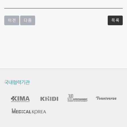
이 전
다 음
목 록
국내협력기관