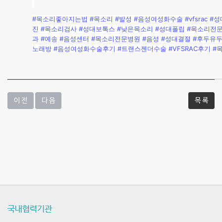
지
#목소리좋아지는법
#목소리
#발성
#음성여성화수술
#vfsrac
#성
셨
진
#목소리검사
#성대보톡스
#낮은목소리
#성대폴립
#목소리전
과
#예송
#음성센터
#목소리전문병원
#음성
#성대결절
#후두유
습
노래방
#음성여성화수술후기
#트랜스젠더수술
#VFSRAC후기
#
니
다.
-
이 전
다 음
목 록
질
환
및
수
술
국내협력기관