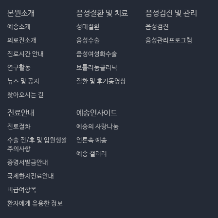
본원소개
음성질환 및 치료
음성검진 및 관리
예송소개
성대질환
음성검진
의료진소개
음성수술
음성관리프로그램
진료시간 안내
음성여성화수술
연구활동
보툴리눔클리닉
뉴스 및 공지
질환 및 후기동영상
찾아오시는 길
진료안내
예송인사이드
진료절차
예송의 사랑나눔
수술 전/후 및 입원생활
언론속 예송
주의사항
예송 갤러리
증명서발급안내
국제환자진료안내
비급여항목
환자에게 유용한 정보