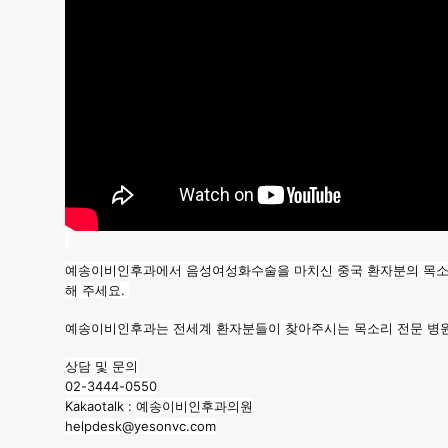
며
목
소
리
가
더
자
예송이비인후과에서 음성여성화수술을 마치신 중국 환자분의 목소
해 주세요.
연
예송이비인후과는 전세계 환자분들이 찾아주시는 목소리 전문 병
스
상담 및 문의
러
02-3444-0550
Kakaotalk : 예송이비인후과의원
워
helpdesk@yesonvc.com