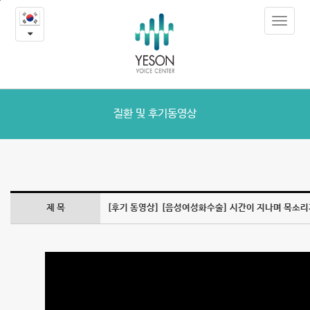
[음
본
Toggle
문
성
navigat
내
용
여
바
로
성
가
화
기
질환 및 후기동영상
수
술]
시
제 목
[후기 동영상] [음성여성화수술] 시간이 지나며 목소
간
이
지
나