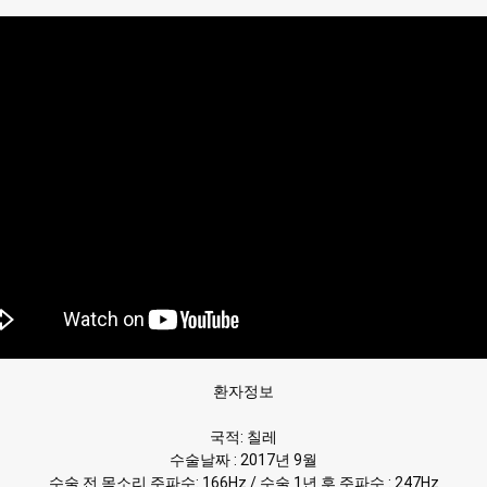
환자정보

국적: 칠레

수술날짜 : 2017년 9월

수술 전 목소리 주파수: 166Hz / 수술 1년 후 주파수 : 247Hz