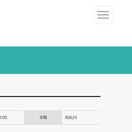
Toggle
navigation
0:00
조회
80624