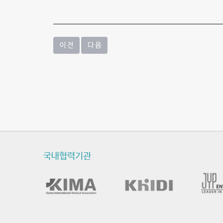
-
질
환
이 전
다 음
및
수
술
동
영
국내협력기관
상