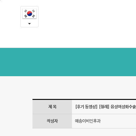
[칠
본
문
레]
내
용
음
바
로
성
가
여
기
성
화
수
술
제 목
[후기 동영상] [칠레] 음성여성화수술
전
후
작성자
예송이비인후과
목