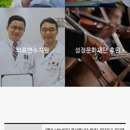
다
렸
던
후
의료연수지원
성정문화재단 후원
두
유
두
종
승
리!
-