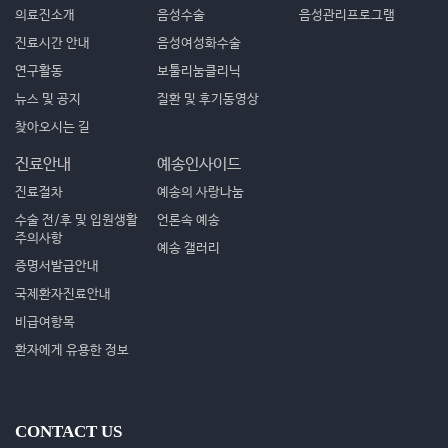
의료진소개
음성수술
음성관리프로그램
진료시간 안내
음성여성화수술
연구활동
보툴리눔클리닉
뉴스 및 공지
질환 및 후기동영상
찾아오시는 길
진료안내
예송인사이드
진료절차
예송의 사랑나눔
수술 전/후 및 입원생활
언론속 예송
주의사항
예송 갤러리
증명서발급안내
국제환자진료안내
비급여항목
환자에게 유용한 정보
CONTACT US