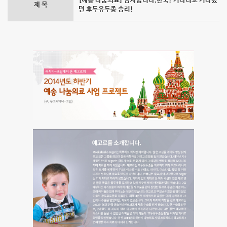
[예송 나눔의료] 감사합니다,한국! 기다리고 기다렸
예
제 목
던 후두유두종 승리!
송
의
사
랑
나
눔