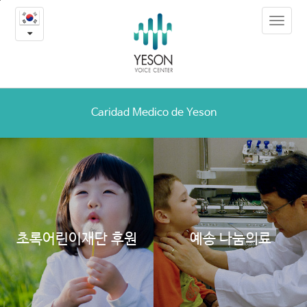
감
본
Toggle
문
사
navigat
내
용
합
바
로
니
가
다,
기
Caridad Medico de Yeson
한
국!
기
다
초록어린이재단 후원
예송 나눔의료
리
고
기